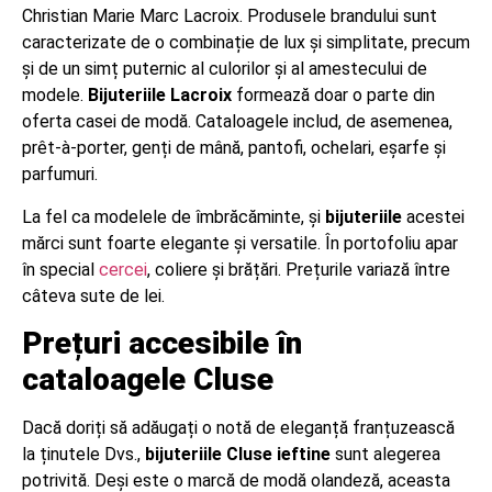
Christian Marie Marc Lacroix. Produsele brandului sunt
caracterizate de o combinație de lux și simplitate, precum
și de un simț puternic al culorilor și al amestecului de
modele.
Bijuteriile Lacroix
formează doar o parte din
oferta casei de modă. Cataloagele includ, de asemenea,
prêt-à-porter, genți de mână, pantofi, ochelari, eșarfe și
parfumuri.
La fel ca modelele de îmbrăcăminte, și
bijuteriile
acestei
mărci sunt foarte elegante și versatile. În portofoliu apar
în special
cercei
, coliere și brățări. Prețurile variază între
câteva sute de lei.
Prețuri accesibile în
cataloagele Cluse
Dacă doriți să adăugați o notă de eleganță franțuzească
la ținutele Dvs.,
bijuteriile Cluse ieftine
sunt alegerea
potrivită. Deși este o marcă de modă olandeză, aceasta