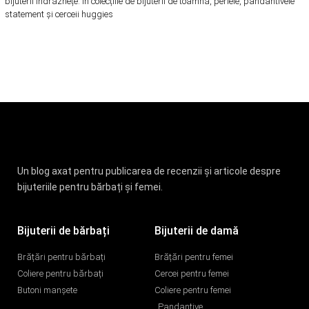
bijuterii îndrăznețe. În colecțiile de bijuterii de toamnă, perlele, pandantivele
statement și cerceii huggies
Un blog axat pentru publicarea de recenzii și articole despre
bijuteriile pentru bărbați și femei.
Bijuterii de bărbați
Bijuterii de damă
Brățări pentru bărbați
Brățări pentru femei
Coliere pentru bărbați
Cercei pentru femei
Butoni manșete
Coliere pentru femei
Pandantive