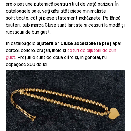
are o pasiune puternică pentru stilul de viață parizian. În
cataloagele sale, veți găsi atât piese minimaliste
sofisticate, cât și piese statement îndrăznețe. Pe lângă
bijuterii, sub marca Cluse sunt lansate și ceasuri la modă și
rucsacuri de bun gust.
În cataloagele
bijuteriilor Cluse accesibile la preț
apar
cercei, coliere, brățări, inele și
seturi de bijuterii de bun
gust
. Prețurile sunt de două cifre și, în general, nu
depășesc 200 de lei.