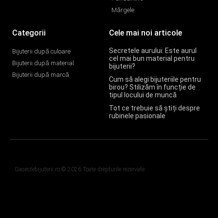
Mărgele
Categorii
Cele mai noi articole
Secretele aurului: Este aurul
Bijuterii după culoare
cel mai bun material pentru
Bijuterii după material
bijuterii?
Bijuterii după marcă
Cum să alegi bijuteriile pentru
birou? Stilizăm în funcție de
tipul locului de muncă
Tot ce trebuie să știți despre
rubinele pasionale
Gasestebijuterii.ro © 2026 Toate drepturile rezervate.