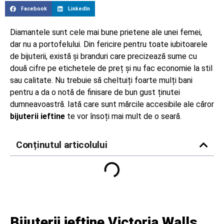
Facebook
LinkedIn
Diamantele sunt cele mai bune prietene ale unei femei,
dar nu a portofelului. Din fericire pentru toate iubitoarele
de bijuterii, există și branduri care precizează sume cu
două cifre pe etichetele de preț și nu fac economie la stil
sau calitate. Nu trebuie să cheltuiți foarte mulți bani
pentru a da o notă de finisare de bun gust ținutei
dumneavoastră. Iată care sunt mărcile accesibile ale căror
bijuterii ieftine
te vor însoți mai mult de o seară.
Conținutul articolului
Bijuterii ieftine Victoria Walls