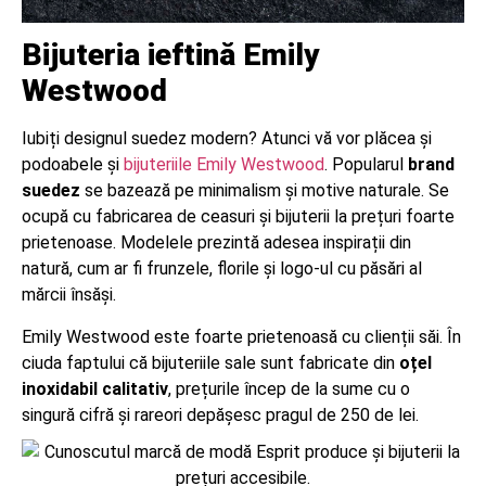
Bijuteria ieftină Emily
Westwood
Iubiți designul suedez modern? Atunci vă vor plăcea și
podoabele și
bijuteriile Emily Westwood
. Popularul
brand
suedez
se bazează pe minimalism și motive naturale. Se
ocupă cu fabricarea de ceasuri și bijuterii la prețuri foarte
prietenoase. Modelele prezintă adesea inspirații din
natură, cum ar fi frunzele, florile și logo-ul cu păsări al
mărcii însăși.
Emily Westwood este foarte prietenoasă cu clienții săi. În
ciuda faptului că bijuteriile sale sunt fabricate din
oțel
inoxidabil calitativ
, prețurile încep de la sume cu o
singură cifră și rareori depășesc pragul de 250 de lei.