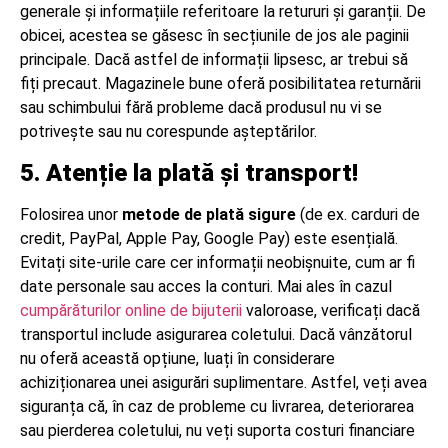
generale și informațiile referitoare la retururi și garanții. De
obicei, acestea se găsesc în secțiunile de jos ale paginii
principale. Dacă astfel de informații lipsesc, ar trebui să
fiți precaut. Magazinele bune oferă posibilitatea returnării
sau schimbului fără probleme dacă produsul nu vi se
potrivește sau nu corespunde așteptărilor.
5. Atenție la plată și transport!
Folosirea unor
metode de plată sigure
(de ex. carduri de
credit, PayPal, Apple Pay, Google Pay) este esențială.
Evitați site-urile care cer informații neobișnuite, cum ar fi
date personale sau acces la conturi. Mai ales în cazul
cumpărăturilor online de bijuterii
valoroase, verificați dacă
transportul include asigurarea coletului. Dacă vânzătorul
nu oferă această opțiune, luați în considerare
achiziționarea unei asigurări suplimentare. Astfel, veți avea
siguranța că, în caz de probleme cu livrarea, deteriorarea
sau pierderea coletului, nu veți suporta costuri financiare