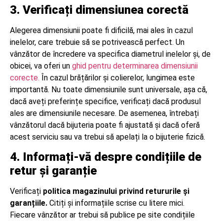
3. Verificați dimensiunea corectă
Alegerea dimensiunii poate fi dificilă, mai ales în cazul
inelelor, care trebuie să se potrivească perfect. Un
vânzător de încredere va specifica diametrul inelelor și, de
obicei, va oferi un
ghid pentru determinarea dimensiunii
corecte.
În cazul brățărilor și colierelor, lungimea este
importantă. Nu toate dimensiunile sunt universale, așa că,
dacă aveți preferințe specifice, verificați dacă produsul
ales are dimensiunile necesare. De asemenea, întrebați
vânzătorul dacă bijuteria poate fi ajustată și dacă oferă
acest serviciu sau va trebui să apelați la o bijuterie fizică.
4. Informați-vă despre condițiile de
retur și garanție
Verificați
politica magazinului privind retururile și
garanțiile.
Citiți și informațiile scrise cu litere mici.
Fiecare vânzător ar trebui să publice pe site condițiile