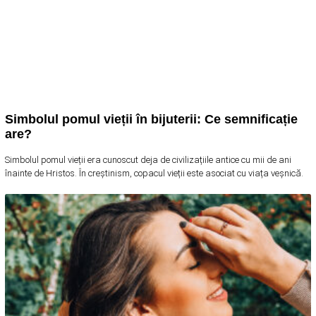
Simbolul pomul vieții în bijuterii: Ce semnificație
are?
Simbolul pomul vieții era cunoscut deja de civilizațiile antice cu mii de ani
înainte de Hristos. În creștinism, copacul vieții este asociat cu viața veșnică.