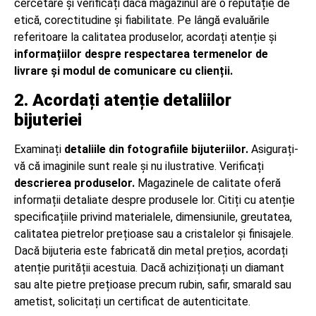
cercetare și verificați dacă magazinul are o reputație de
etică, corectitudine și fiabilitate. Pe lângă evaluările
referitoare la calitatea produselor, acordați atenție și
informațiilor despre respectarea termenelor de
livrare și modul de comunicare cu clienții.
2. Acordați atenție detaliilor
bijuteriei
Examinați
detaliile din fotografiile bijuteriilor.
Asigurați-
vă că imaginile sunt reale și nu ilustrative. Verificați
descrierea produselor.
Magazinele de calitate oferă
informații detaliate despre produsele lor. Citiți cu atenție
specificațiile privind materialele, dimensiunile, greutatea,
calitatea pietrelor prețioase sau a cristalelor și finisajele.
Dacă bijuteria este fabricată din metal prețios, acordați
atenție purității acestuia. Dacă achiziționați un diamant
sau alte pietre prețioase precum rubin, safir, smarald sau
ametist, solicitați un certificat de autenticitate.