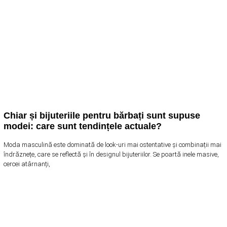
Chiar și bijuteriile pentru bărbați sunt supuse
modei: care sunt tendințele actuale?
Moda masculină este dominată de look-uri mai ostentative și combinații mai
îndrăznețe, care se reflectă și în designul bijuteriilor. Se poartă inele masive,
cercei atârnanți,