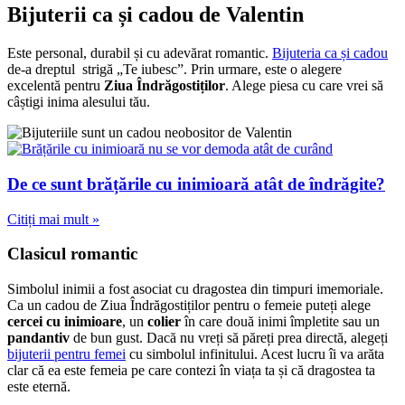
Bijuterii ca și cadou de Valentin
Este personal, durabil și cu adevărat romantic.
Bijuteria ca și cadou
de-a dreptul strigă „Te iubesc”. Prin urmare, este o alegere
excelentă pentru
Ziua Îndrăgostiților
. Alege piesa cu care vrei să
câștigi inima alesului tău.
De ce sunt brățările cu inimioară atât de îndrăgite?
Citiți mai mult »
Clasicul romantic
Simbolul inimii a fost asociat cu dragostea din timpuri imemoriale.
Ca un cadou de Ziua Îndrăgostiților pentru o femeie puteți alege
cercei cu inimioare
, un
colier
în care două inimi împletite sau un
pandantiv
de bun gust. Dacă nu vreți să păreți prea directă, alegeți
bijuterii pentru femei
cu simbolul infinitului. Acest lucru îi va arăta
clar că ea este femeia pe care contezi în viața ta și că dragostea ta
este eternă.