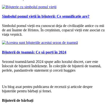
Simbolul pomul vieții în bijuterii: Ce semnificație are?
Simbolul pomul vieții era cunoscut deja de civilizațiile antice cu mii
de ani înainte de Hristos. În creștinism, copacul vieții este asociat cu
viața veșnică.
Bijuterii de toamnă: Ce să porți în 2024
Sezonul toamnă/iarnă 2024 spune adio luxului discret, care este
înlocuit de bijuterii îndrăznețe. În colecțiile de bijuterii de toamnă,
perlele, pandantivele statement și cerceii huggies
Un blog axat pentru publicarea de recenzii și articole despre
bijuteriile pentru bărbați și femei.
Bijuterii de bărbați