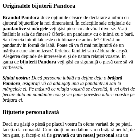
Originalele bijuterii Pandora
Brandul Pandora
duce opțiunile clasice de declarare a iubirii cu
ajutorul bijuteriilor la noi dimensiuni. În colecțiile sale originale de
pandantive
și
mărgele
veți găsi piese cu adevărat diverse. V-ați
întâlnit la sala de fitness? Oferă-i un pandantiv cu o inimă cu o bară.
Sau femeia inimii tale este o iubitoare de animale? Oferă-i un
pandantiv în formă de labă. Poate că va fi mai mulțumită de un
mărțișor care simbolizează fericirea familiei sau căldura de acasă.
Alegerea depinde de interesele ei și de natura relației voastre. În
gama de
bijuterii Pandora
veți găsi cu siguranță o piesă care să vă
vorbească.
Sfatul nostru:
Dacă persoana iubită nu deține deja o
brățară
Pandora
, asigurați-vă că adăugați una la pandantivul sau la
mărgelele ei. Pe măsură ce relația voastră se dezvoltă, îi vei oferi de
fiecare dată un pandantiv nou și vei pune povestea iubirii voastre pe
brățara ei.
Bijuterie personalizată
Dacă nu găsiți o piesă pe placul vostru în oferta variată de pe piață,
faceți-o la comandă. Cumpărați un medalion sau o brățară neutră, de
bun gust, și faceți-o să fie
gravată cu un mesaj personal
sau un