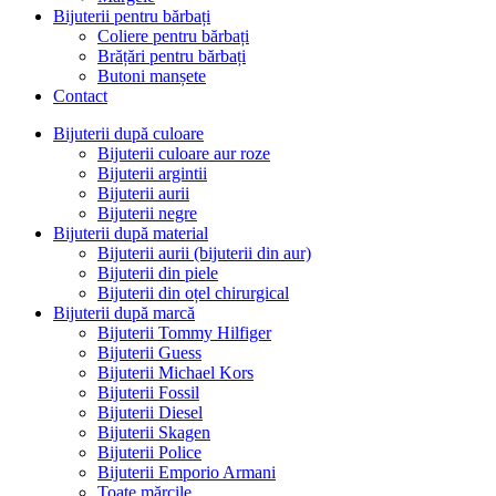
Bijuterii pentru bărbați
Coliere pentru bărbați
Brățări pentru bărbați
Butoni manșete
Contact
Bijuterii după culoare
Bijuterii culoare aur roze
Bijuterii argintii
Bijuterii aurii
Bijuterii negre
Bijuterii după material
Bijuterii aurii (bijuterii din aur)
Bijuterii din piele
Bijuterii din oțel chirurgical
Bijuterii după marcă
Bijuterii Tommy Hilfiger
Bijuterii Guess
Bijuterii Michael Kors
Bijuterii Fossil
Bijuterii Diesel
Bijuterii Skagen
Bijuterii Police
Bijuterii Emporio Armani
Toate mărcile