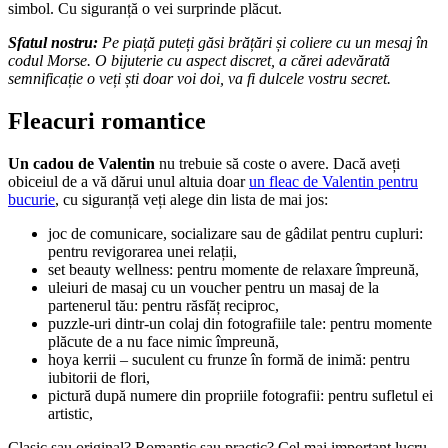
simbol. Cu siguranță o vei surprinde plăcut.
Sfatul nostru:
Pe piață puteți găsi brățări și coliere cu un mesaj în
codul Morse. O bijuterie cu aspect discret, a cărei adevărată
semnificație o veți ști doar voi doi, va fi dulcele vostru secret.
Fleacuri romantice
Un cadou de Valentin
nu trebuie să coste o avere. Dacă aveți
obiceiul de a vă dărui unul altuia doar
un fleac de Valentin pentru
bucurie
, cu siguranță veți alege din lista de mai jos:
joc de comunicare, socializare sau de gâdilat pentru cupluri:
pentru revigorarea unei relații,
set beauty wellness: pentru momente de relaxare împreună,
uleiuri de masaj cu un voucher pentru un masaj de la
partenerul tău: pentru răsfăț reciproc,
puzzle-uri dintr-un colaj din fotografiile tale: pentru momente
plăcute de a nu face nimic împreună,
hoya kerrii – suculent cu frunze în formă de inimă: pentru
iubitorii de flori,
pictură după numere din propriile fotografii: pentru sufletul ei
artistic,
Clasic sau original? Romantic sau practic? Cel mai important lucru