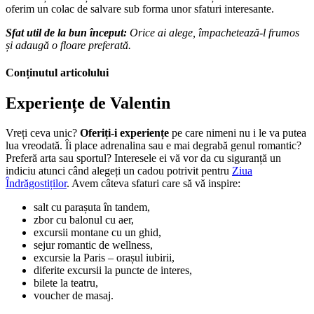
oferim un colac de salvare sub forma unor sfaturi interesante.
Sfat util de la bun început:
Orice ai alege, împachetează-l frumos
și adaugă o floare preferată.
Conținutul articolului
Experiențe de Valentin
Vreți ceva unic?
Oferiți-i experiențe
pe care nimeni nu i le va putea
lua vreodată. Îi place adrenalina sau e mai degrabă genul romantic?
Preferă arta sau sportul? Interesele ei vă vor da cu siguranță un
indiciu atunci când alegeți un cadou potrivit pentru
Ziua
Îndrăgostiților
. Avem câteva sfaturi care să vă inspire:
salt cu parașuta în tandem,
zbor cu balonul cu aer,
excursii montane cu un ghid,
sejur romantic de wellness,
excursie la Paris – orașul iubirii,
diferite excursii la puncte de interes,
bilete la teatru,
voucher de masaj.