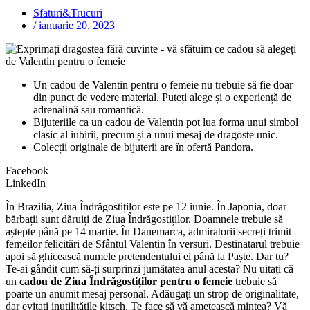
Sfaturi&Trucuri
/
ianuarie 20, 2023
Un cadou de Valentin pentru o femeie nu trebuie să fie doar
din punct de vedere material. Puteți alege și o experiență de
adrenalină sau romantică.
Bijuteriile ca un cadou de Valentin pot lua forma unui simbol
clasic al iubirii, precum și a unui mesaj de dragoste unic.
Colecții originale de bijuterii are în ofertă Pandora.
Facebook
LinkedIn
În Brazilia, Ziua Îndrăgostiților este pe 12 iunie. În Japonia, doar
bărbații sunt dăruiți de Ziua Îndrăgostiților. Doamnele trebuie să
aștepte până pe 14 martie. În Danemarca, admiratorii secreți trimit
femeilor felicitări de Sfântul Valentin în versuri. Destinatarul trebuie
apoi să ghicească numele pretendentului ei până la Paște. Dar tu?
Te-ai gândit cum să-ți surprinzi jumătatea anul acesta? Nu uitați că
un
cadou de Ziua Îndrăgostiților pentru o femeie
trebuie să
poarte un anumit mesaj personal. Adăugați un strop de originalitate,
dar evitați inutilitățile kitsch. Te face să vă amețească mintea? Vă