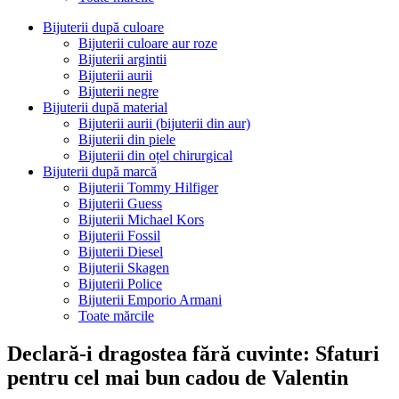
Bijuterii după culoare
Bijuterii culoare aur roze
Bijuterii argintii
Bijuterii aurii
Bijuterii negre
Bijuterii după material
Bijuterii aurii (bijuterii din aur)
Bijuterii din piele
Bijuterii din oțel chirurgical
Bijuterii după marcă
Bijuterii Tommy Hilfiger
Bijuterii Guess
Bijuterii Michael Kors
Bijuterii Fossil
Bijuterii Diesel
Bijuterii Skagen
Bijuterii Police
Bijuterii Emporio Armani
Toate mărcile
Declară-i dragostea fără cuvinte: Sfaturi
pentru cel mai bun cadou de Valentin