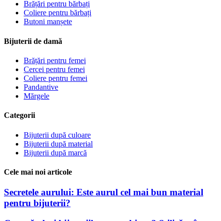
Brățări pentru bărbați
Coliere pentru bărbați
Butoni manșete
Bijuterii de damă
Brățări pentru femei
Cercei pentru femei
Coliere pentru femei
Pandantive
Mărgele
Categorii
Bijuterii după culoare
Bijuterii după material
Bijuterii după marcă
Cele mai noi articole
Secretele aurului: Este aurul cel mai bun material
pentru bijuterii?